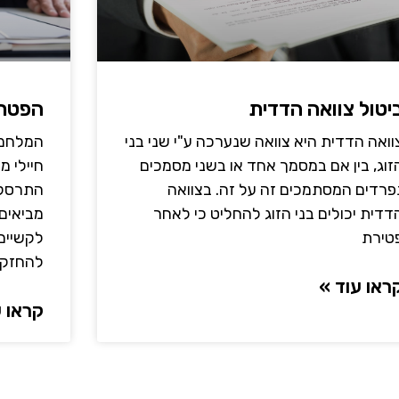
יטול צוואה הדדית
הפטר 
וואה הדדית היא צוואה שנערכה ע"י שני בני
המלחמה
זוג, בין אם במסמך אחד או בשני מסמכים
חיילי מ
פרדים המסתמכים זה על זה. בצוואה
התרסקו
דדית יכולים בני הזוג להחליט כי לאחר
מביאים
טירת
לקשיים 
להחזק
ראו עוד »
קראו ע